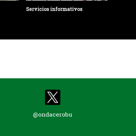
Servicios informativos
Escaño 
Juan Ma
@ondacerobu