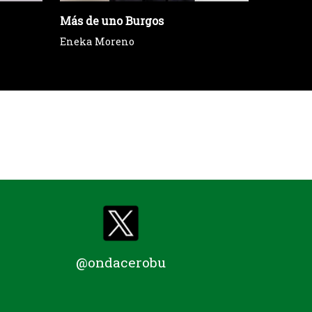
Más de uno Burgos
Más de 
Eneka Moreno
Andrés 
@ondacerobu