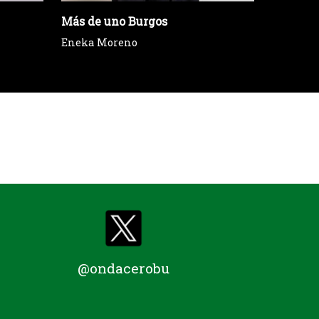
Más de uno Burgos
Más de 
Eneka Moreno
Andrés 
@ondacerobu