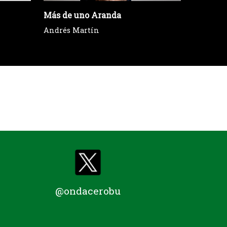
Más de uno Aranda
Brújula 
Andrés Martín
@ondacerobu