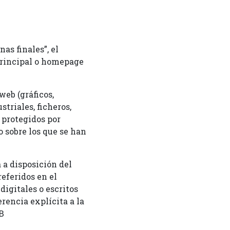
s finales”, el
principal o homepage
web (gráficos,
triales, ficheros,
 protegidos por
 sobre los que se han
 a disposición del
referidos en el
igitales o escritos
erencia explícita a la
B