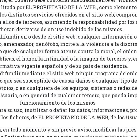
cilitada por EL PROPIETARIO DE LA WEB., como elementos
 los distintos servicios ofrecidos en el sitio web, compr
 a ellos de terceros, asumiendo la responsabilidad por los
dieran derivarse de un uso indebido de los mismos.
difundir en o desde el sitio web, cualquier información 
o, amenazador, xenófobo, incite a la violencia a la discr
n o que de cualquier forma atente contra la moral, el orden
licas, el honor, la intimidad o la imagen de terceros y, 
ormativa vigente española y de su país de residencia.
 difundir mediante el sitio web ningún programa de orden
ro que sea susceptible de causar daños o cualquier tipo de 
vicios, o en cualquiera de los equipos, sistemas o redes
suario, o en general de cualquier tercero, que pueda im
funcionamiento de los mismos.
 para su uso, inutilizar o dañar los datos, informaciones,
l, los ficheros, de EL PROPIETARIO DE LA WEB, de los Usua
en todo momento y sin previo aviso, modificar las pre
s Particulares que, en su caso, se incluyan, mediante la 