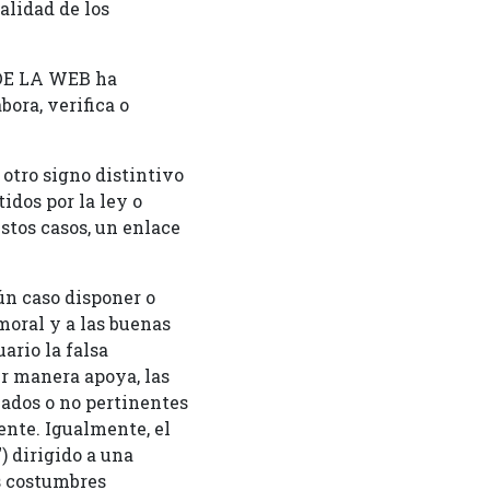
alidad de los
 DE LA WEB ha
ora, verifica o
 otro signo distintivo
dos por la ley o
tos casos, un enlace
ún caso disponer o
 moral y a las buenas
ario la falsa
r manera apoya, las
piados o no pertinentes
ente. Igualmente, el
) dirigido a una
s costumbres