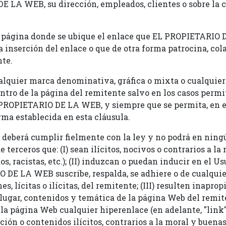
 LA WEB, su dirección, empleados, clientes o sobre la c
la página donde se ubique el enlace que EL PROPIETARIO
inserción del enlace o que de otra forma patrocina, colab
nte.
ualquier marca denominativa, gráfica o mixta o cualquier
o de la página del remitente salvo en los casos permiti
PROPIETARIO DE LA WEB, y siempre que se permita, en es
rma establecida en esta cláusula.
 deberá cumplir fielmente con la ley y no podrá en ning
terceros que: (I) sean ilícitos, nocivos o contrarios a la
, racistas, etc.); (II) induzcan o puedan inducir en el Usu
DE LA WEB suscribe, respalda, se adhiere o de cualquie
, lícitas o ilícitas, del remitente; (III) resulten inapro
 lugar, contenidos y temática de la página Web del remit
 la página Web cualquier hiperenlace (en adelante, "link"
ón o contenidos ilícitos, contrarios a la moral y buena