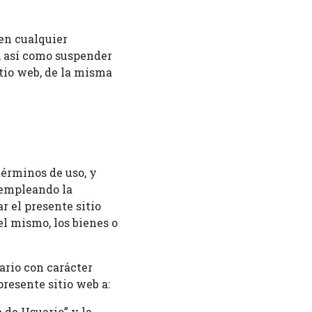
en cualquier
, así como suspender
tio web, de la misma
términos de uso, y
, empleando la
r el presente sitio
l mismo, los bienes o
ario con carácter
presente sitio web a:
 de Usuario” y la