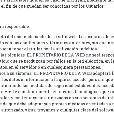
 el fin de que puedan ser conocidas por los Usuarios.
á responsable:
cto del uso inadecuado de su sitio web. Los usuarios debe
o con las condiciones y términos anteriores, sin que n
pueda tener el titular por la utilización indebida.
ncias técnicas. EL PROPIETARIO DE LA WEB no será respo
vicio que se produzcan por fallos en la red eléctrica, en 
tos, en el servidor o en cualesquiera prestaciones.
eros a su sistema. EL PROPIETARIO DE LA WEB adoptará l
r los datos e información a la que se accede, pero sin que
vulnerando las medidas de seguridad establecidas, acceda
nvierte constantemente en medios tecnológicos que in
milar, y contenidos no autorizados en sus sistemas de in
nte de que debe adoptar sus propias medidas orientadas a
 autorizado, virus, troyanos y cualquier clase del soft