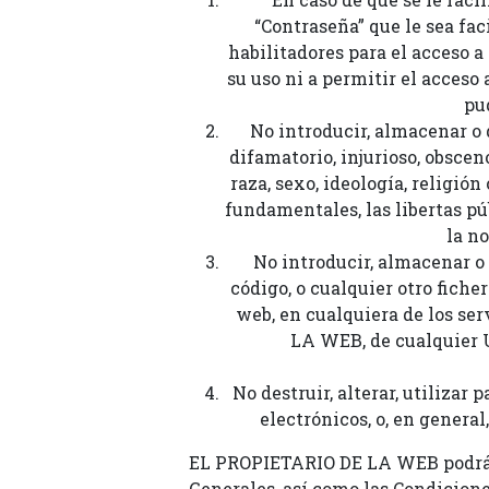
“Contraseña” que le sea fa
habilitadores para el acceso a
su uso ni a permitir el acceso
pu
No introducir, almacenar o 
difamatorio, injurioso, obscen
raza, sexo, ideología, religió
fundamentales, las libertas púb
la n
No introducir, almacenar o
código, o cualquier otro fiche
web, en cualquiera de los ser
LA WEB, de cualquier U
No destruir, alterar, utilizar
electrónicos, o, en genera
EL PROPIETARIO DE LA WEB podrá, 
Generales, así como las Condicione