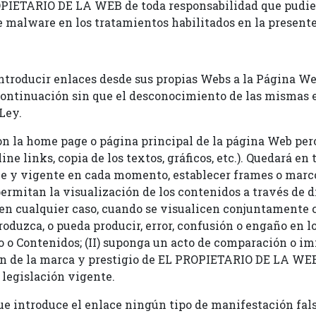
PIETARIO DE LA WEB de toda responsabilidad que pudies
 malware en los tratamientos habilitados en la present
introducir enlaces desde sus propias Webs a la Página W
 continuación sin que el desconocimiento de las mismas e
Ley.
n la home page o página principal de la página Web per
ne links, copia de los textos, gráficos, etc.). Quedará en 
ble y vigente en cada momento, establecer frames o marco
rmitan la visualización de los contenidos a través de d
, en cualquier caso, cuando se visualicen conjuntamente
roduzca, o pueda producir, error, confusión o engaño en lo
 o Contenidos; (II) suponga un acto de comparación o imit
ón de la marca y prestigio de EL PROPIETARIO DE LA WEB;
 legislación vigente.
ue introduce el enlace ningún tipo de manifestación fals