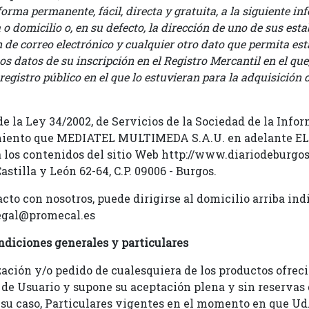
orma permanente, fácil, directa y gratuita, a la siguiente i
o domicilio o, en su defecto, la dirección de uno de sus est
de correo electrónico y cualquier otro dato que permita est
os datos de su inscripción en el Registro Mercantil en el que,
registro público en el que lo estuvieran para la adquisición 
de la Ley 34/2002, de Servicios de la Sociedad de la Inf
cimiento que MEDIATEL MULTIMEDA S.A.U. en adelante E
a los contenidos del sitio Web http://www.diariodeburgos
stilla y León 62-64, C.P. 09006 - Burgos.
cto con nosotros, puede dirigirse al domicilio arriba ind
legal@promecal.es
ndiciones generales y particulares
ación y/o pedido de cualesquiera de los productos ofrec
 de Usuario y supone su aceptación plena y sin reservas
n su caso, Particulares vigentes en el momento en que U