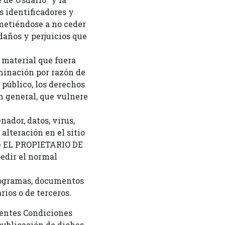
 identificadores y
ometiéndose a no ceder
 daños y perjuicios que
o material que fuera
iminación por razón de
 público, los derechos
en general, que vulnere
ador, datos, virus,
alteración en el sitio
 de EL PROPIETARIO DE
pedir el normal
 programas, documentos
rios o de terceros.
sentes Condiciones
publicación de dichas