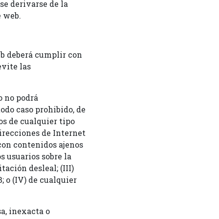
e derivarse de la
e web.
eb deberá cumplir con
vite las
o no podrá
todo caso prohibido, de
s de cualquier tipo
irecciones de Internet
 con contenidos ajenos
s usuarios sobre la
ación desleal; (III)
 o (IV) de cualquier
a, inexacta o