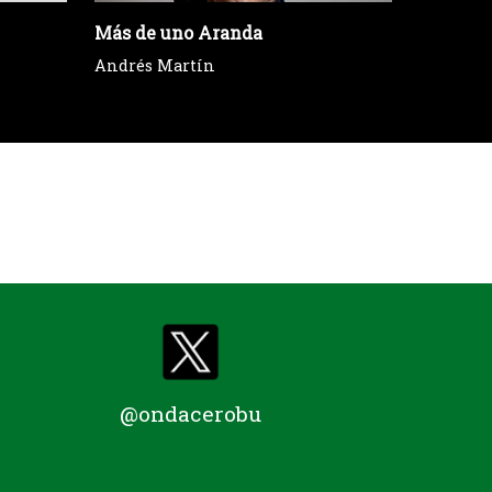
Más de uno Aranda
Brújula 
Andrés Martín
@ondacerobu