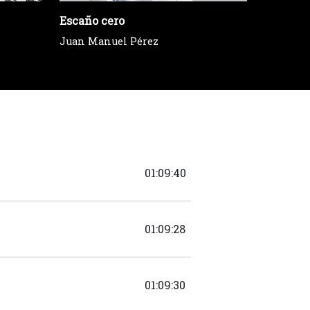
Escaño cero
Más de 
Juan Manuel Pérez
Eneka M
01:09:40
01:09:28
01:09:30